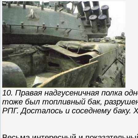
10. Правая надгусеничная полка од
тоже был топливный бак, разруше
РПГ. Досталось и соседнему баку. Х
Весьма интересный и показательный