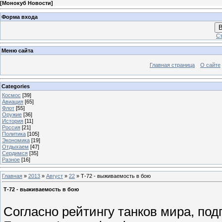
[
Монокуб Новости
]
Форма входа
В
Ст
Меню сайта
Главная страница
О сайте
Categories
Космос
[39]
Авиация
[65]
Флот
[55]
Оружие
[36]
История
[11]
Россия
[21]
Политика
[105]
Экономика
[19]
Отдыхаем
[47]
Сердимся
[35]
Разное
[16]
Главная
»
2013
»
Август
»
22
» Т-72 - выживаемость в бою
Т-72 - выживаемость в бою
Согласно рейтингу танков мира, по