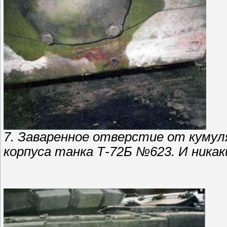
7. Заваренное отверстие от куму
корпуса танка Т-72Б №623. И никаки