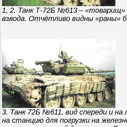
1, 2. Танк Т-72Б №613 – «товарищ»
взвода. Отчётливо видны «раны» б
3. Танк 72Б №611, вид спереди и н
на станцию для погрузки на желез